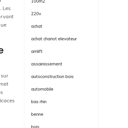
100m2
. Les
220v
ervant
que
achat
achat chariot elevateur
e
amlift
assainissement
 sur
autoconstruction bois
rmet
automobile
es
ficaces
bas rhin
benne
bois