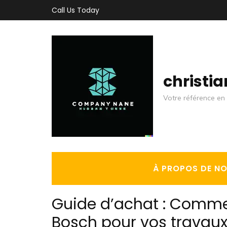
Aller
Call Us Today
au
contenu
(Pressez
Entrée)
christi
Votre référence en 
À PROPOS DE N
Guide d’achat : Commen
Bosch pour vos travaux