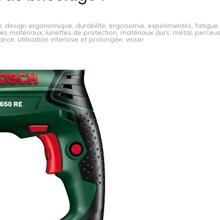
n
,
design ergonomique
,
durabilité
,
ergonomie
,
expérimentés
,
fatigue
des matériaux
,
lunettes de protection
,
matériaux durs
,
métal
,
perceu
ance
,
utilisation intensive et prolongée
,
visser