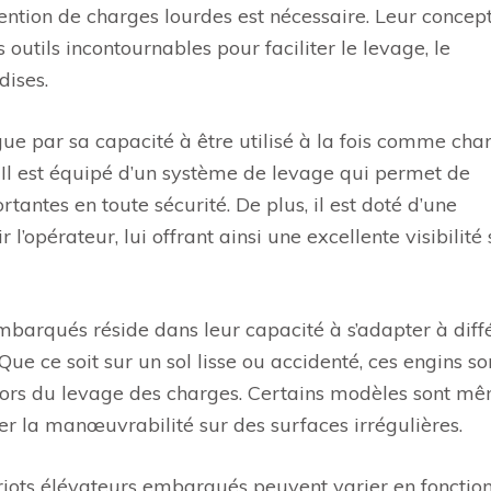
tention de charges lourdes est nécessaire. Leur concep
 outils incontournables pour faciliter le levage, le
ises.
e par sa capacité à être utilisé à la fois comme char
Il est équipé d’un système de levage qui permet de
antes en toute sécurité. De plus, il est doté d’une
l’opérateur, lui offrant ainsi une excellente visibilité 
mbarqués réside dans leur capacité à s’adapter à diff
 Que ce soit sur un sol lisse ou accidenté, ces engins so
e lors du levage des charges. Certains modèles sont m
ter la manœuvrabilité sur des surfaces irrégulières.
riots élévateurs embarqués peuvent varier en fonctio