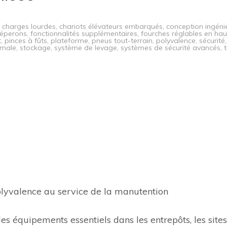
,
charges lourdes
,
chariots élévateurs embarqués
,
conception ingéni
éperons
,
fonctionnalités supplémentaires
,
fourches réglables en hau
t
,
pinces à fûts
,
plateforme
,
pneus tout-terrain
,
polyvalence
,
sécurité
timale
,
stockage
,
système de levage
,
systèmes de sécurité avancés
,
t
olyvalence au service de la manutention
s équipements essentiels dans les entrepôts, les site