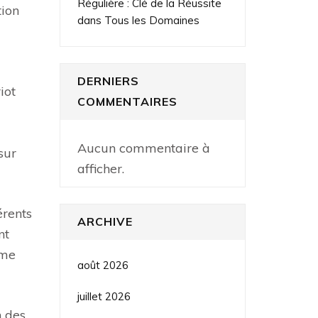
Régulière : Clé de la Réussite
tion
dans Tous les Domaines
DERNIERS
iot
COMMENTAIRES
Aucun commentaire à
sur
afficher.
érents
ARCHIVE
nt
ême
août 2026
juillet 2026
n des