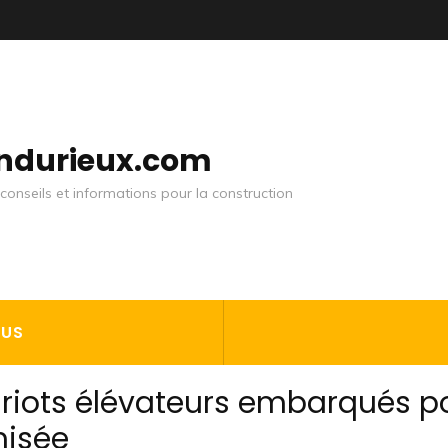
andurieux.com
conseils et informations pour la construction
OUS
ariots élévateurs embarqués p
misée