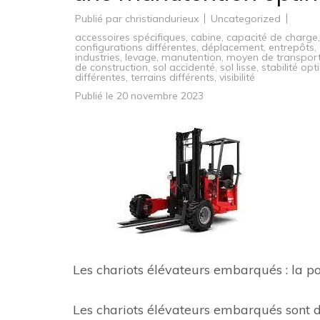
Publié par
christiandurieux
Uncategorized
accessoires spécifiques
,
cabine
,
capacité de charge
configurations différentes
,
déplacement
,
entrepôts
,
industries
,
levage
,
manutention
,
moyen de transpor
de construction
,
sol accidenté
,
sol lisse
,
stabilité op
différentes
,
terrains différents
,
visibilité
Publié le
20 novembre 2023
Les chariots élévateurs embarqués : la p
Les chariots élévateurs embarqués sont de