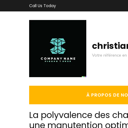
Aller
Call Us Today
au
contenu
(Pressez
Entrée)
christi
Votre référence en 
À PROPOS DE N
La polyvalence des ch
une manutention opti