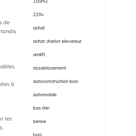
100m2
220v
s de
achat
 tandis
achat chariot elevateur
amlift
tables.
assainissement
autoconstruction bois
iées à
automobile
bas rhin
r les
benne
s.
bois