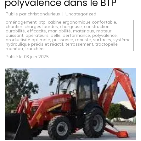
polyvalence dans le BTP
Publié par
christiandurieux
Uncategorized
aménagement
,
btp
,
cabine ergonomique confortable
,
chantier
,
charges lourdes
,
chargeuse
,
construction
,
durabilité
,
efficacité
,
maniabilité
,
matériaux
,
moteur
puissant
,
opérateurs
,
pelle
,
performance
,
polyvalence
,
productivité optimale
,
puissance
,
robuste
,
surfaces
,
système
hydraulique précis et réactif
,
terrassement
,
tractopelle
manitou
,
tranchées
Publié le
03 juin 2025