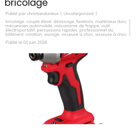
bricolage
Publié par
christiandurieux
Uncategorized
bricolage
,
couple élevé
,
dévissage
,
fixations
,
matériaux durs
,
mécanicien automobile
,
mécanisme de frappe
,
outil
électroportatif
,
percussions rapides
,
professionnel du
bâtiment
,
rotation
,
vissage
,
visseuse a choc
,
visseuse à choc
Publié le
01 juin 2026