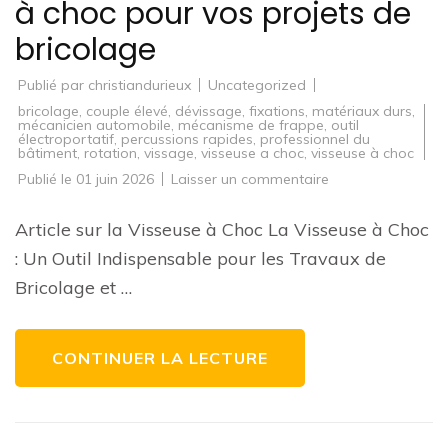
à choc pour vos projets de
bricolage
Publié par
christiandurieux
Uncategorized
bricolage
,
couple élevé
,
dévissage
,
fixations
,
matériaux durs
,
mécanicien automobile
,
mécanisme de frappe
,
outil
électroportatif
,
percussions rapides
,
professionnel du
bâtiment
,
rotation
,
vissage
,
visseuse a choc
,
visseuse à choc
sur
Publié le
01 juin 2026
Laisser un commentaire
Guide
d’achat
:
Article sur la Visseuse à Choc La Visseuse à Choc
Comment
choisir
: Un Outil Indispensable pour les Travaux de
la
meilleure
Bricolage et …
visseuse
à
choc
pour
vos
CONTINUER LA LECTURE
projets
de
bricolage