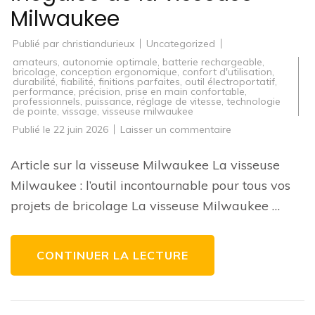
Milwaukee
Publié par
christiandurieux
Uncategorized
amateurs
,
autonomie optimale
,
batterie rechargeable
,
bricolage
,
conception ergonomique
,
confort d'utilisation
,
durabilité
,
fiabilité
,
finitions parfaites
,
outil électroportatif
,
performance
,
précision
,
prise en main confortable
,
professionnels
,
puissance
,
réglage de vitesse
,
technologie
de pointe
,
vissage
,
visseuse milwaukee
sur
Publié le
22 juin 2026
Laisser un commentaire
Découvrez
la
performance
Article sur la visseuse Milwaukee La visseuse
inégalée
de
Milwaukee : l’outil incontournable pour tous vos
la
visseuse
projets de bricolage La visseuse Milwaukee …
Milwaukee
CONTINUER LA LECTURE