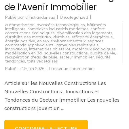
de l’Avenir Immobilier
Publié par
christiandurieux
Uncategorized
automatisation
,
avancées technologiques
,
bâtiments
intelligents
,
complexes industriels modernes
,
confort
,
constructions écologiques
,
diversification des logements
,
durabilité des matériaux
,
durables
,
efficacité énergétique
,
énergie positive
,
enjeux environnementaux
,
espaces
commerciaux polyvalents
,
immeubles résidentiels
,
innovations
,
internet des objets iot
,
matériaux écologiques
,
modélisation en 3d
,
nouvelles constructions
,
qualité de vie
,
récupération d'eau de pluie
,
secteur immobilier
,
sécurité
,
tendances
,
toits végétalisés
sur
Publié le
19 juin 2026
Laisser un commentaire
Innovations
et
Tendances
Article sur les Nouvelles Constructions Les
dans
les
Nouvelles Constructions : Innovations et
Nouvelles
Constructions
Tendances du Secteur Immobilier Les nouvelles
:
Façonnage
constructions jouent un …
de
l’Avenir
Immobilier
CONTINUER LA LECTURE