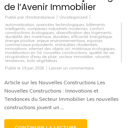
de l’Avenir Immobilier
Publié par
christiandurieux
Uncategorized
automatisation
,
avancées technologiques
,
bâtiments
intelligents
,
complexes industriels modernes
,
confort
,
constructions écologiques
,
diversification des logements
,
durabilité des matériaux
,
durables
,
efficacité énergétique
,
énergie positive
,
enjeux environnementaux
,
espaces
commerciaux polyvalents
,
immeubles résidentiels
,
innovations
,
internet des objets iot
,
matériaux écologiques
,
modélisation en 3d
,
nouvelles constructions
,
qualité de vie
,
récupération d'eau de pluie
,
secteur immobilier
,
sécurité
,
tendances
,
toits végétalisés
sur
Publié le
19 juin 2026
Laisser un commentaire
Innovations
et
Tendances
Article sur les Nouvelles Constructions Les
dans
les
Nouvelles Constructions : Innovations et
Nouvelles
Constructions
Tendances du Secteur Immobilier Les nouvelles
:
Façonnage
constructions jouent un …
de
l’Avenir
Immobilier
CONTINUER LA LECTURE