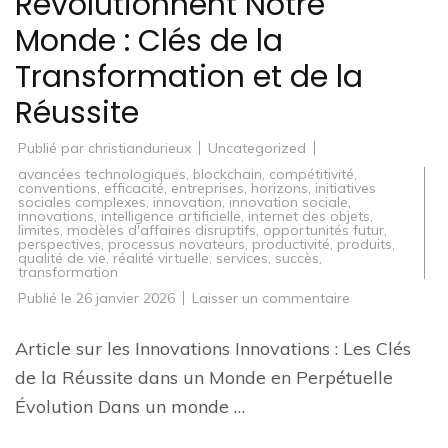
Révolutionnent Notre
Monde : Clés de la
Transformation et de la
Réussite
Publié par
christiandurieux
Uncategorized
avancées technologiques
,
blockchain
,
compétitivité
,
conventions
,
efficacité
,
entreprises
,
horizons
,
initiatives
sociales complexes
,
innovation
,
innovation sociale
,
innovations
,
intelligence artificielle
,
internet des objets
,
limites
,
modèles d'affaires disruptifs
,
opportunités futur
,
perspectives
,
processus novateurs
,
productivité
,
produits
,
qualité de vie
,
réalité virtuelle
,
services
,
succès
,
transformation
sur
Publié le
26 janvier 2026
Laisser un commentaire
Les
Innovations
Révolutionnent
Article sur les Innovations Innovations : Les Clés
Notre
Monde
de la Réussite dans un Monde en Perpétuelle
:
Clés
Évolution Dans un monde …
de
la
Transformatio