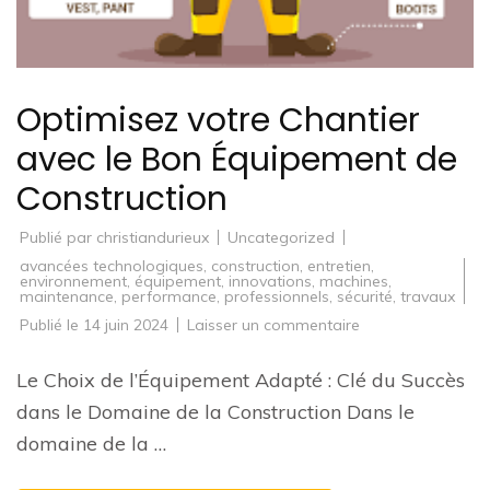
Optimisez votre Chantier
avec le Bon Équipement de
Construction
Publié par
christiandurieux
Uncategorized
avancées technologiques
,
construction
,
entretien
,
environnement
,
équipement
,
innovations
,
machines
,
maintenance
,
performance
,
professionnels
,
sécurité
,
travaux
sur
Publié le
14 juin 2024
Laisser un commentaire
Optimisez
votre
Chantier
Le Choix de l’Équipement Adapté : Clé du Succès
avec
le
dans le Domaine de la Construction Dans le
Bon
Équipement
domaine de la …
de
Construction