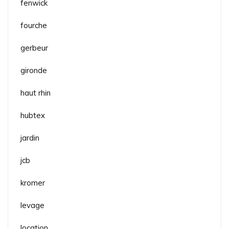
fenwick
fourche
gerbeur
gironde
haut rhin
hubtex
jardin
jcb
kromer
levage
location