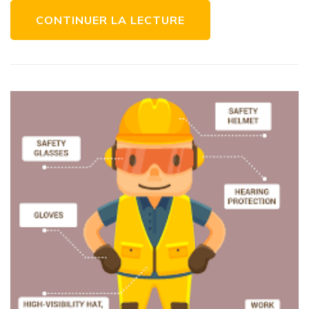
et
de
CONTINUER LA LECTURE
la
Réussite