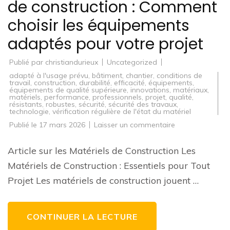
de construction : Comment
choisir les équipements
adaptés pour votre projet
Publié par
christiandurieux
Uncategorized
adapté à l'usage prévu
,
bâtiment
,
chantier
,
conditions de
travail
,
construction
,
durabilité
,
efficacité
,
équipements
,
équipements de qualité supérieure
,
innovations
,
matériaux
,
matériels
,
performance
,
professionnels
,
projet
,
qualité
,
résistants
,
robustes
,
sécurité
,
sécurité des travaux
,
technologie
,
vérification régulière de l'état du matériel
sur
Publié le
17 mars 2026
Laisser un commentaire
Guide
d’achat
de
Article sur les Matériels de Construction Les
matériels
de
Matériels de Construction : Essentiels pour Tout
construction
:
Projet Les matériels de construction jouent …
Comment
choisir
les
équipements
adaptés
CONTINUER LA LECTURE
pour
votre