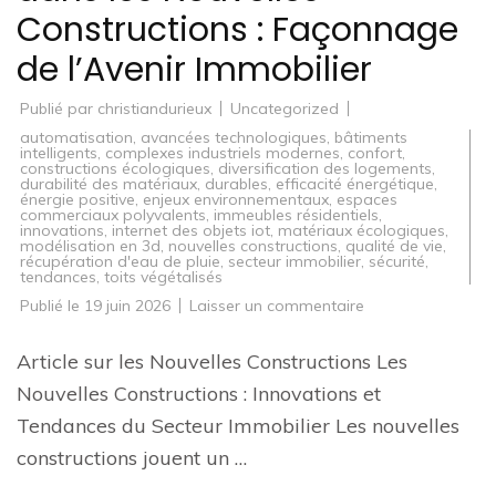
Constructions : Façonnage
de l’Avenir Immobilier
Publié par
christiandurieux
Uncategorized
automatisation
,
avancées technologiques
,
bâtiments
intelligents
,
complexes industriels modernes
,
confort
,
constructions écologiques
,
diversification des logements
,
durabilité des matériaux
,
durables
,
efficacité énergétique
,
énergie positive
,
enjeux environnementaux
,
espaces
commerciaux polyvalents
,
immeubles résidentiels
,
innovations
,
internet des objets iot
,
matériaux écologiques
,
modélisation en 3d
,
nouvelles constructions
,
qualité de vie
,
récupération d'eau de pluie
,
secteur immobilier
,
sécurité
,
tendances
,
toits végétalisés
sur
Publié le
19 juin 2026
Laisser un commentaire
Innovations
et
Tendances
Article sur les Nouvelles Constructions Les
dans
les
Nouvelles Constructions : Innovations et
Nouvelles
Constructions
Tendances du Secteur Immobilier Les nouvelles
:
Façonnage
constructions jouent un …
de
l’Avenir
Immobilier