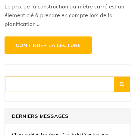
Estimer
Le prix de la construction au mètre carré est un
le
Prix
élément clé à prendre en compte lors de la
de
la
planification …
Construction
au
mètre
carré:
Conseils
CONTINUER LA LECTURE
et
Informations
Utiles
Rechercher
DERNIERS MESSAGES
Choix du Bon Matériau : Clé de la Construction