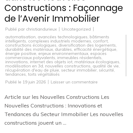
Constructions : Façonnage
de l’Avenir Immobilier
Publié par
christiandurieux
Uncategorized
automatisation
,
avancées technologiques
,
bâtiments
intelligents
,
complexes industriels modernes
,
confort
,
constructions écologiques
,
diversification des logements
,
durabilité des matériaux
,
durables
,
efficacité énergétique
,
énergie positive
,
enjeux environnementaux
,
espaces
commerciaux polyvalents
,
immeubles résidentiels
,
innovations
,
internet des objets iot
,
matériaux écologiques
,
modélisation en 3d
,
nouvelles constructions
,
qualité de vie
,
récupération d'eau de pluie
,
secteur immobilier
,
sécurité
,
tendances
,
toits végétalisés
sur
Publié le
19 juin 2026
Laisser un commentaire
Innovations
et
Tendances
Article sur les Nouvelles Constructions Les
dans
les
Nouvelles Constructions : Innovations et
Nouvelles
Constructions
Tendances du Secteur Immobilier Les nouvelles
:
Façonnage
constructions jouent un …
de
l’Avenir
Immobilier