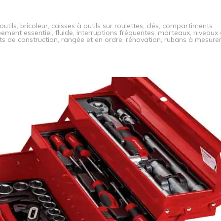
outils
,
bricoleur
,
caisses à outils sur roulettes
,
clés
,
compartiments
ement essentiel
,
fluide
,
interruptions fréquentes
,
marteaux
,
niveaux 
ts de construction
,
rangée et en ordre
,
rénovation
,
rubans à mesure