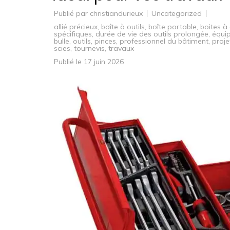
Publié par
christiandurieux
Uncategorized
allié précieux
,
boîte à outils
,
boîte portable
,
boites à 
spécifiques
,
durée de vie des outils prolongée
,
équip
bulle
,
outils
,
pinces
,
professionnel du bâtiment
,
proje
scies
,
tournevis
,
travaux
Publié le
17 juin 2026