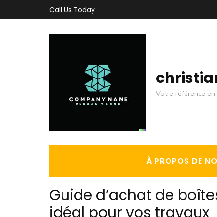
Aller
Call Us Today
au
contenu
(Pressez
Entrée)
christi
Votre référence en 
À PROPOS DE N
Guide d’achat de boîte
idéal pour vos travaux