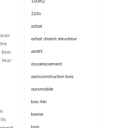
100m2
220v
achat
lacer
achat chariot elevateur
tre
n bon
amlift
 leur
assainissement
autoconstruction bois
automobile
bas rhin
En
benne
ils
bois
sement