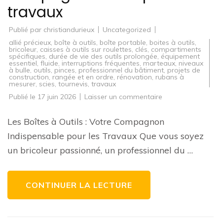
travaux
Publié par
christiandurieux
Uncategorized
allié précieux
,
boîte à outils
,
boîte portable
,
boites à outils
,
bricoleur
,
caisses à outils sur roulettes
,
clés
,
compartiments
spécifiques
,
durée de vie des outils prolongée
,
équipement
essentiel
,
fluide
,
interruptions fréquentes
,
marteaux
,
niveaux
à bulle
,
outils
,
pinces
,
professionnel du bâtiment
,
projets de
construction
,
rangée et en ordre
,
rénovation
,
rubans à
mesurer
,
scies
,
tournevis
,
travaux
sur
Publié le
17 juin 2026
Laisser un commentaire
Guide
d’achat
de
Les Boîtes à Outils : Votre Compagnon
boîtes
à
Indispensable pour les Travaux Que vous soyez
outils
:
un bricoleur passionné, un professionnel du …
Trouvez
le
compagnon
idéal
pour
CONTINUER LA LECTURE
vos
travaux