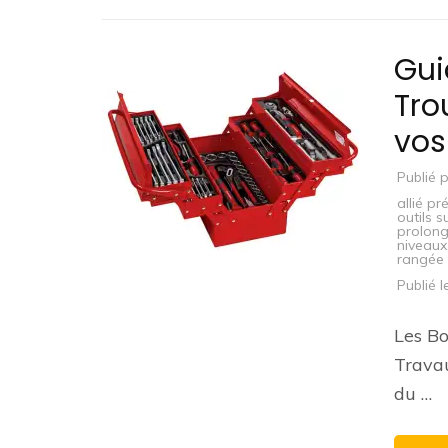
Gui
Tro
vos
Publié 
allié pr
outils s
prolon
niveaux
rangée 
Publié 
Les Bo
Travau
du …