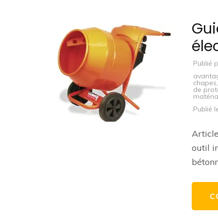
Gui
éle
Publié 
avanta
chapes
de prote
matéri
Publié 
Articl
outil 
bétonn
C