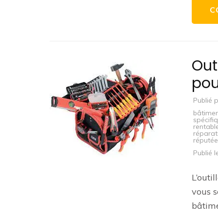
C
Out
pou
Publié 
bâtime
spécifi
rentabl
réparat
réputée
Publié 
L’outi
vous s
bâtime