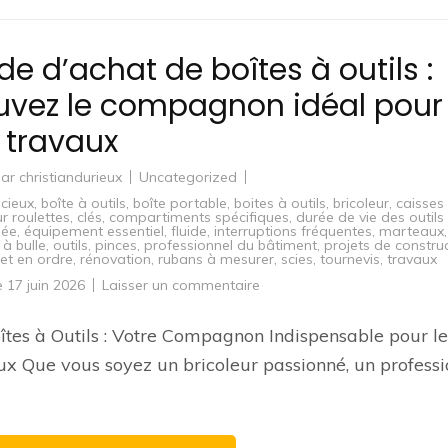
de d’achat de boîtes à outils :
uvez le compagnon idéal pour
 travaux
par
christiandurieux
Uncategorized
écieux
,
boîte à outils
,
boîte portable
,
boites à outils
,
bricoleur
,
caisses
ur roulettes
,
clés
,
compartiments spécifiques
,
durée de vie des outils
gée
,
équipement essentiel
,
fluide
,
interruptions fréquentes
,
marteaux
,
 à bulle
,
outils
,
pinces
,
professionnel du bâtiment
,
projets de constru
et en ordre
,
rénovation
,
rubans à mesurer
,
scies
,
tournevis
,
travaux
sur
le
17 juin 2026
Laisser un commentaire
Guide
d’achat
de
îtes à Outils : Votre Compagnon Indispensable pour le
boîtes
à
x Que vous soyez un bricoleur passionné, un professi
outils
:
Trouvez
le
compagnon
idéal