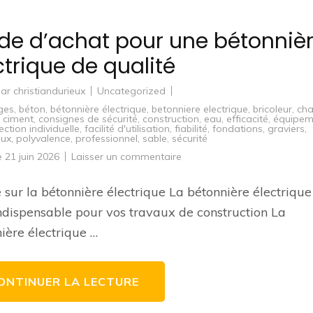
de d’achat pour une bétonniè
ctrique de qualité
par
christiandurieux
Uncategorized
ges
,
béton
,
bétonnière électrique
,
betonniere electrique
,
bricoleur
,
cha
,
ciment
,
consignes de sécurité
,
construction
,
eau
,
efficacité
,
équipem
ction individuelle
,
facilité d'utilisation
,
fiabilité
,
fondations
,
graviers
,
aux
,
polyvalence
,
professionnel
,
sable
,
sécurité
sur
le
21 juin 2026
Laisser un commentaire
Guide
d’achat
pour
e sur la bétonnière électrique La bétonnière électrique 
une
bétonnière
indispensable pour vos travaux de construction La
électrique
de
ière électrique …
qualité
ONTINUER LA LECTURE