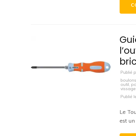
C
Gui
l’o
bri
Publié 
boulon
outil
,
po
vissage
Publié 
Le Tou
est un