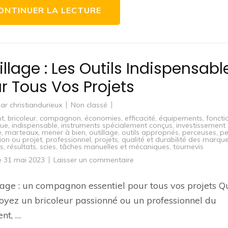
vos
ONTINUER LA LECTURE
projets
de
bricolage
illage : Les Outils Indispensabl
r Tous Vos Projets
par
christiandurieux
Non classé
nt
,
bricoleur
,
compagnon
,
économies
,
efficacité
,
équipements
,
foncti
que
,
indispensable
,
instruments spécialement conçus
,
investissement
e
,
marteaux
,
mener à bien
,
outillage
,
outils appropriés
,
perceuses
,
pe
ion ou projet
,
professionnel
,
projets
,
qualité et durabilité des marqu
s
,
résultats
,
scies
,
tâches manuelles et mécaniques
,
tournevis
sur
le
31 mai 2023
Laisser un commentaire
Outillage
:
Les
llage : un compagnon essentiel pour tous vos projets Q
Outils
Indispensables
oyez un bricoleur passionné ou un professionnel du
pour
Tous
nt, …
Vos
Projets