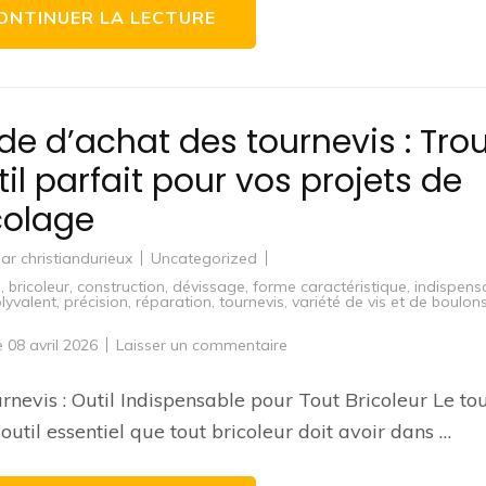
pour
ONTINUER LA LECTURE
vos
travaux
de d’achat des tournevis : Tro
util parfait pour vos projets de
colage
par
christiandurieux
Uncategorized
s
,
bricoleur
,
construction
,
dévissage
,
forme caractéristique
,
indispens
lyvalent
,
précision
,
réparation
,
tournevis
,
variété de vis et de boulon
sur
le
08 avril 2026
Laisser un commentaire
Guide
d’achat
des
rnevis : Outil Indispensable pour Tout Bricoleur Le to
tournevis
:
 outil essentiel que tout bricoleur doit avoir dans …
Trouvez
l’outil
parfait
pour