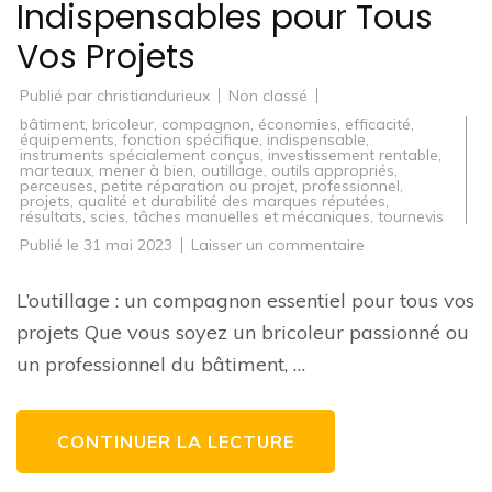
Indispensables pour Tous
Vos Projets
Publié par
christiandurieux
Non classé
bâtiment
,
bricoleur
,
compagnon
,
économies
,
efficacité
,
équipements
,
fonction spécifique
,
indispensable
,
instruments spécialement conçus
,
investissement rentable
,
marteaux
,
mener à bien
,
outillage
,
outils appropriés
,
perceuses
,
petite réparation ou projet
,
professionnel
,
projets
,
qualité et durabilité des marques réputées
,
résultats
,
scies
,
tâches manuelles et mécaniques
,
tournevis
sur
Publié le
31 mai 2023
Laisser un commentaire
Outillage
:
Les
L’outillage : un compagnon essentiel pour tous vos
Outils
Indispensables
projets Que vous soyez un bricoleur passionné ou
pour
Tous
un professionnel du bâtiment, …
Vos
Projets
CONTINUER LA LECTURE