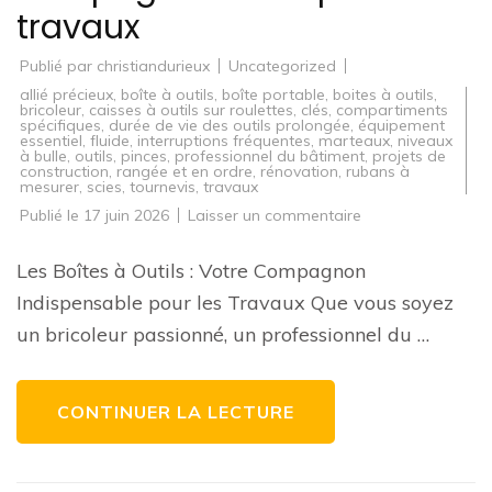
travaux
Publié par
christiandurieux
Uncategorized
allié précieux
,
boîte à outils
,
boîte portable
,
boites à outils
,
bricoleur
,
caisses à outils sur roulettes
,
clés
,
compartiments
spécifiques
,
durée de vie des outils prolongée
,
équipement
essentiel
,
fluide
,
interruptions fréquentes
,
marteaux
,
niveaux
à bulle
,
outils
,
pinces
,
professionnel du bâtiment
,
projets de
construction
,
rangée et en ordre
,
rénovation
,
rubans à
mesurer
,
scies
,
tournevis
,
travaux
sur
Publié le
17 juin 2026
Laisser un commentaire
Guide
d’achat
de
Les Boîtes à Outils : Votre Compagnon
boîtes
à
Indispensable pour les Travaux Que vous soyez
outils
:
un bricoleur passionné, un professionnel du …
Trouvez
le
compagnon
idéal
pour
CONTINUER LA LECTURE
vos
travaux