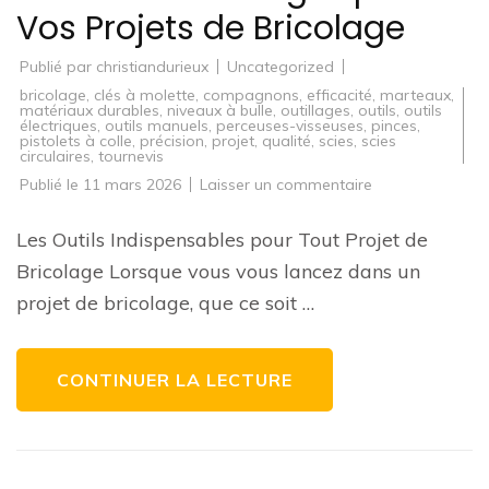
Vos Projets de Bricolage
Publié par
christiandurieux
Uncategorized
bricolage
,
clés à molette
,
compagnons
,
efficacité
,
marteaux
,
matériaux durables
,
niveaux à bulle
,
outillages
,
outils
,
outils
électriques
,
outils manuels
,
perceuses-visseuses
,
pinces
,
pistolets à colle
,
précision
,
projet
,
qualité
,
scies
,
scies
circulaires
,
tournevis
sur
Publié le
11 mars 2026
Laisser un commentaire
Guide
Pratique
des
Les Outils Indispensables pour Tout Projet de
Essentiels
Outillages
Bricolage Lorsque vous vous lancez dans un
pour
Vos
projet de bricolage, que ce soit …
Projets
de
Bricolage
CONTINUER LA LECTURE